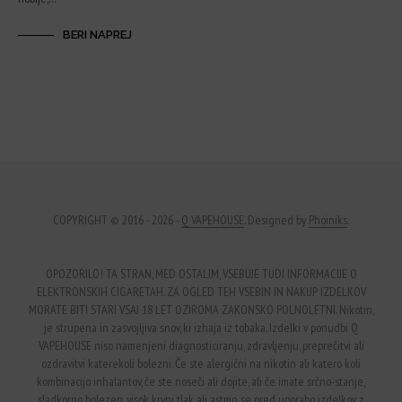
BERI NAPREJ
COPYRIGHT © 2016 - 2026 -
Q VAPEHOUSE
. Designed by
Phoiniks
.
OPOZORILO! TA STRAN, MED OSTALIM, VSEBUJE TUDI INFORMACIJE O
ELEKTRONSKIH CIGARETAH. ZA OGLED TEH VSEBIN IN NAKUP IZDELKOV
MORATE BITI STARI VSAJ 18 LET OZIROMA ZAKONSKO POLNOLETNI. Nikotin,
je strupena in zasvojljiva snov, ki izhaja iz tobaka. Izdelki v ponudbi Q
VAPEHOUSE niso namenjeni diagnosticiranju, zdravljenju, preprečitvi ali
ozdravitvi katerekoli bolezni. Če ste alergični na nikotin ali katero koli
kombinacijo inhalantov, če ste noseči ali dojite, ali če imate srčno-stanje,
sladkorno bolezen, visok krvni tlak ali astmo, se pred uporabo izdelkov z