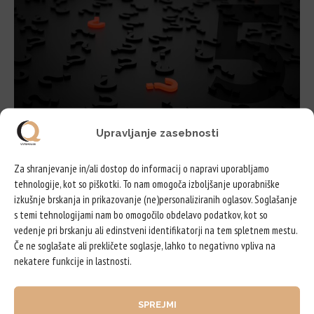
Upravljanje zasebnosti
Pogosta vprašanja: »Klasični«
Za shranjevanje in/ali dostop do informacij o napravi uporabljamo
nikotin in nikotinska sol
tehnologije, kot so piškotki. To nam omogoča izboljšanje uporabniške
izkušnje brskanja in prikazovanje (ne)personaliziranih oglasov. Soglašanje
Kaj točno mislimo, ko govorimo o »klasičnem« nikotinu in nikotinski soli? Za
s temi tehnologijami nam bo omogočilo obdelavo podatkov, kot so
vsakdanjega uporabnika nikotinskih…
vedenje pri brskanju ali edinstveni identifikatorji na tem spletnem mestu.
Če ne soglašate ali prekličete soglasje, lahko to negativno vpliva na
BERI NAPREJ
nekatere funkcije in lastnosti.
SPREJMI