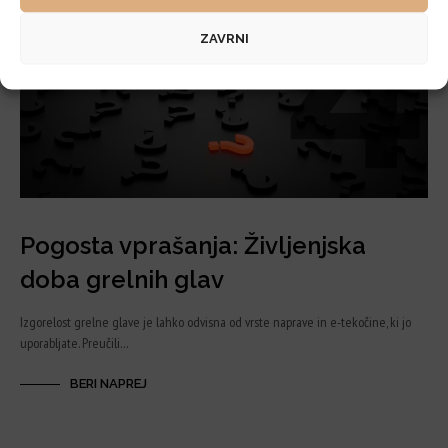
VPRAŠANJA
ZAVRNI
Pogosta vprašanja: Življenjska
doba grelnih glav
Izgorelost grelne glave je lahko odvisna od vrste naprave in e-tekočine, ki jo
uporabljate. Preučili…
BERI NAPREJ