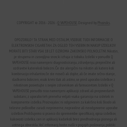
COPYRIGHT © 2016 - 2026 -
Q VAPEHOUSE
. Designed by
Phoiniks
.
OPOZORILO! TA STRAN, MED OSTALIM, VSEBUJE TUDI INFORMACIJE O
ELEKTRONSKIH CIGARETAH. ZA OGLED TEH VSEBIN IN NAKUP IZDELKOV
MORATE BITI STARI VSAJ 18 LET OZIROMA ZAKONSKO POLNOLETNI. Nikotin,
je strupena in zasvojljiva snov, ki izhaja iz tobaka. Izdelki v ponudbi Q
VAPEHOUSE niso namenjeni diagnosticiranju, zdravljenju, preprečitvi ali
ozdravitvi katerekoli bolezni. Če ste alergični na nikotin ali katero koli
kombinacijo inhalantov, če ste noseči ali dojite, ali če imate srčno-stanje,
sladkorno bolezen, visok krvni tlak ali astmo, se pred uporabo izdelkov z
nikotinom posvetujte s svojim zdravnikom ali farmacevtom. Izdelki v Q
VAPEHOUSE ponudbi niso namenjeni aplikaciji zdravil ali prepovedanih
substanc, z uporabo teh preneha veljati vsaka garancija na izdelek in
komponente izdelka. Proizvajalec ni odgovoren za kakršno koli škodo ali
telesne poškodbe zaradi neprimerne, nepravilne ali neodgovorne uporabe
izdelkov. Pridržujemo si pravico do spremembe specifikacij, opisa izdelkov,
kakovosti izdelka, cen in aplikacij kadarkoli brez predhodnega pisnega ali
ustnega obvestila. Več informacij boste našli v pogojih poslovanja, politiki