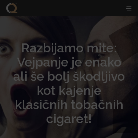
Razbijamo mite:
Vejpanje je enako
ali še bolj škodljivo
kot kajenje
klasičnih tobačnih
cigaret!