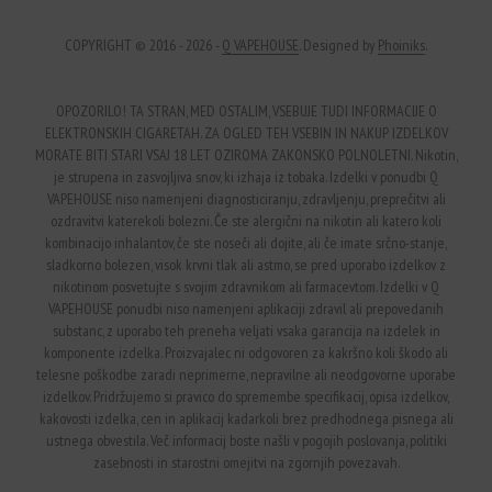
COPYRIGHT © 2016 - 2026 -
Q VAPEHOUSE
. Designed by
Phoiniks
.
OPOZORILO! TA STRAN, MED OSTALIM, VSEBUJE TUDI INFORMACIJE O
ELEKTRONSKIH CIGARETAH. ZA OGLED TEH VSEBIN IN NAKUP IZDELKOV
MORATE BITI STARI VSAJ 18 LET OZIROMA ZAKONSKO POLNOLETNI. Nikotin,
je strupena in zasvojljiva snov, ki izhaja iz tobaka. Izdelki v ponudbi Q
VAPEHOUSE niso namenjeni diagnosticiranju, zdravljenju, preprečitvi ali
ozdravitvi katerekoli bolezni. Če ste alergični na nikotin ali katero koli
kombinacijo inhalantov, če ste noseči ali dojite, ali če imate srčno-stanje,
sladkorno bolezen, visok krvni tlak ali astmo, se pred uporabo izdelkov z
nikotinom posvetujte s svojim zdravnikom ali farmacevtom. Izdelki v Q
VAPEHOUSE ponudbi niso namenjeni aplikaciji zdravil ali prepovedanih
substanc, z uporabo teh preneha veljati vsaka garancija na izdelek in
komponente izdelka. Proizvajalec ni odgovoren za kakršno koli škodo ali
telesne poškodbe zaradi neprimerne, nepravilne ali neodgovorne uporabe
izdelkov. Pridržujemo si pravico do spremembe specifikacij, opisa izdelkov,
kakovosti izdelka, cen in aplikacij kadarkoli brez predhodnega pisnega ali
ustnega obvestila. Več informacij boste našli v pogojih poslovanja, politiki
zasebnosti in starostni omejitvi na zgornjih povezavah.