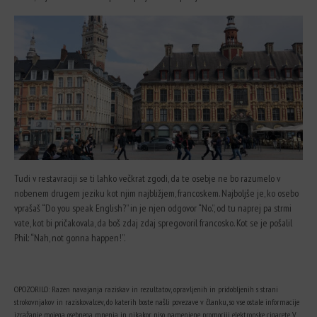
Tudi v restavraciji se ti lahko večkrat zgodi, da te osebje ne bo razumelo v
nobenem drugem jeziku kot njim najbližjem, francoskem. Najboljše je, ko osebo
vprašaš “Do you speak English?” in je njen odgovor “No.”, od tu naprej pa strmi
vate, kot bi pričakovala, da boš zdaj zdaj spregovoril francosko. Kot se je pošalil
Phil: “Nah, not gonna happen!”.
OPOZORILO: Razen navajanja raziskav in rezultatov, opravljenih in pridobljenih s strani
strokovnjakov in raziskovalcev, do katerih boste našli povezave v članku, so vse ostale informacije
izražanje mojega osebnega mnenja in nikakor niso namenjene promociji elektronske cigarete. V