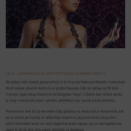
LILLE – DINAMIČNO IN ARHITEKTURNO IZJEMNO MESTO
No, poleg vseh novosti, presenečenj in še česa, kar bomo predstavili v naslednjih
dneh moram omeniti mesto, ki je gostilo Vapexpo. Lille se nahaja na SV delu
Francije, zgolj nekaj kilometrov od Belgijske “meje”. Celoten star center mesta
je (vsaj v večini) ohranjen v prvotni arhitekturi, kar naredi mesto posebno.
Presenečen sem bil, da me veliko bolj spominja na mesta kot je Amsterdam, kot
pa na mesta po Franciji. Je veliko bolj urejeno in prijazno mesto, žal pa, kot v
večini francoskih mest, ne smeš pogledati preko ograje, saj se tam kopičijo vse
smeti, ki jih že leta niso uspeli odpeljati na deponijo.