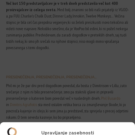
Več kot 150 predstavljalcev je v treh dneh predstavilo več kot 400
proizvajalcev iz celega sveta.
Med bolj znanimi so bili naši prijatelji iz VGOD-
a, pa FUU, Charlie’s Chalk Dust, Dinner Lady, Innokin, Twelve Monkeys… Večina
stojnic je bila cel čas prepolna vejperjev, ki so želeli preizkusiti novo tekočino ali
videti nove naprave. Nekoliko smešno, da je VooPoo bil edini, ki ni požel nekega
zanimanja publike. Predvidevam, da zaradi dogodkov v preteklih dneh, saj tudi
tistih nekaj, ki smo jih srečali na njihovi stojnici, niso mogli mimo vprašanja
povezanega s temi dogodki.
PRESENEČENJA, PRESENEČENJA, PRESENEČENJA…
Phil mi je že par dni pred dogodkom povedal, da bosta z Dimitrisom v Lillu, zato
srečanje z njim ni bilo presenečenje, smo pa staknili glave in pripravili
presenečenje o katerem bom povedal več v naslednjih dneh.
Phil Busardo
in
Dimitris Agrafiotis
sta med ostalim velika borca za zmanjševanje škode, ki jo
povzroča kajenje in idejo, ki sem jima ju predstavil, sta sprejela s precej odprtimi
rokami. O tem seveda kasneje, ko bo pripravljeno.
Upravljanje zasebnosti