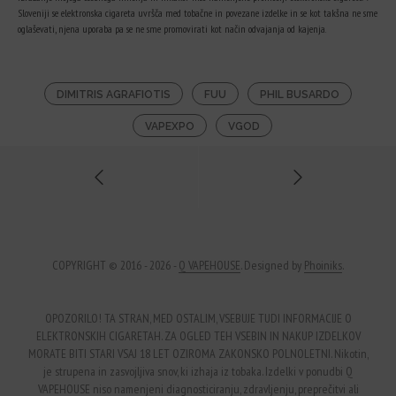
Sloveniji se elektronska cigareta uvršča med tobačne in povezane izdelke in se kot takšna ne sme
oglaševati, njena uporaba pa se ne sme promovirati kot način odvajanja od kajenja.
DIMITRIS AGRAFIOTIS
FUU
PHIL BUSARDO
VAPEXPO
VGOD
COPYRIGHT © 2016 - 2026 -
Q VAPEHOUSE
. Designed by
Phoiniks
.
OPOZORILO! TA STRAN, MED OSTALIM, VSEBUJE TUDI INFORMACIJE O
ELEKTRONSKIH CIGARETAH. ZA OGLED TEH VSEBIN IN NAKUP IZDELKOV
MORATE BITI STARI VSAJ 18 LET OZIROMA ZAKONSKO POLNOLETNI. Nikotin,
je strupena in zasvojljiva snov, ki izhaja iz tobaka. Izdelki v ponudbi Q
VAPEHOUSE niso namenjeni diagnosticiranju, zdravljenju, preprečitvi ali