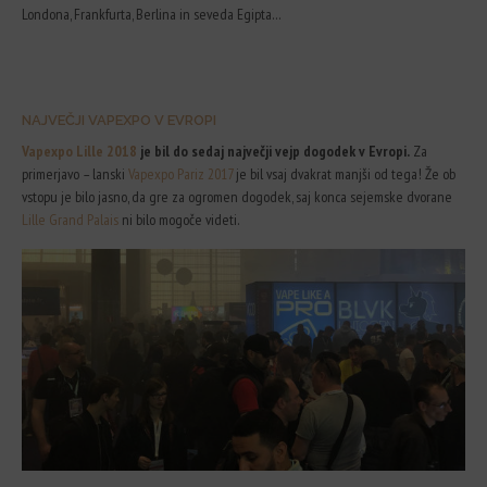
Londona, Frankfurta, Berlina in seveda Egipta…
NAJVEČJI VAPEXPO V EVROPI
Vapexpo Lille 2018
je bil do sedaj največji vejp dogodek v Evropi.
Za
primerjavo – lanski
Vapexpo Pariz 2017
je bil vsaj dvakrat manjši od tega! Že ob
vstopu je bilo jasno, da gre za ogromen dogodek, saj konca sejemske dvorane
Lille Grand Palais
ni bilo mogoče videti.