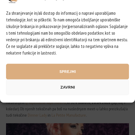
Za shranjevanje in/ali dostop do informacij o napravi uporabljamo
tehnologije, kot so piškotki. To nam omogoča izboljšanje uporabniške
izkušnje brskanja in prikazovanje (ne)personaliziranih oglasov. Soglašanje
s temi tehnologijami nam bo omogočilo obdelavo podatkov, kot so
vedenje pri brskanju ali edinstveni identifikatorji na tem spletnem mestu.
Če ne soglašate ali prekličete soglasje, lahko to negativno vpliva na
nekatere funkcije in lastnosti.
Tudi FUU pripravlja presenečenje za vas!
Dogovorili smo, da bomo v
naslednjih tednih, s skupnimi močmi, pričeli z razvojem prve e-tekočine s
SPREJMI
priokusom Slovenije! Presenetil pa je tudi Shaggy, lastnik VGOD-a, ki je
nenapovedano prišel v Francijo, bo pa napovedano prišel tudi v eno majhno EU
državo. Ampak tudi to bo za zdaj (še) ostala skrivnost.
ZAVRNI
Srečali smo se s
Cam iz MissVaporUSA
, katere e-tekočine bomo predstavili na
naslednjem
Q Vapehouse Vape Meet-u
, ki bo
v soboto, 10.04.2018
(jap, daj v
koledar). Ob njenih tekočinah pa boš na naslednjem meet-u lahko preizkušal/a
tudi tekočine
Dinner Lady
in
La Petite Manufacture
.