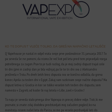
KO TE DOPUST VLEČE TOLIKO, DA GREŠ NA NAPAČNO LETALIŠČE
Q Vapehouse je nastal in odprl vrata svoje prve poslovalnice 31. januarja 2017. To
pa seveda še ne pomeni, da nismo že več kot pol leta pred tem pripravljali vsega
potrebnega za zagon. Prav to je tudi razlog, da je moj zadnji dopust trajal cele
tri dni (prvi in zadnji dan je bila vožnja), pa še te tri dni sva z Aleksandro
preživela v Trstu. Po dveh letih brez dopusta sva se končno odločila, da greva
konec Aprila za teden dni v Egipt. Zakaj vam razkrivam svoje načrte dopusta? Na
dopust letiva iz Gradca in ker se toliko veselim teh teden dni dopusta, sem
namesto v Zagreb, od koder bi naj letela v Lille, zavil v Gradec!
To naju je seveda stalo prvega dne Vapexpa in precej dobre volje. Tisti, ki me
poznate, si znate zdaj dodobra predstavljati moj začuden pogled, ko na
monitorju nisem našel leta do Pariza, so me pa veselo pozdravljali leti do