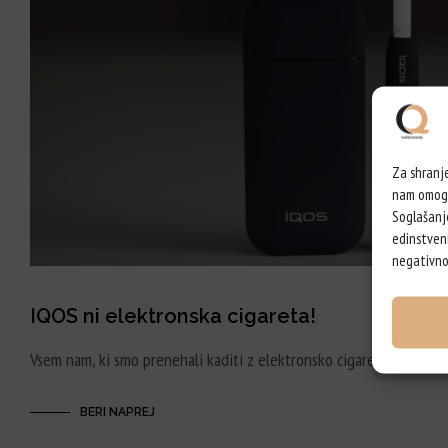
Za shranje
nam omogoč
Soglašanj
edinstveni
negativno 
IQOS ni elektronska cigareta!
Vsem nam, ki smo prenehali kaditi z elektronsko cigareto je bolj a
BERI NAPREJ