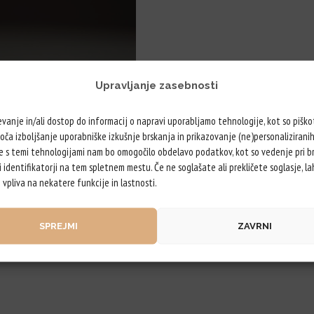
Upravljanje zasebnosti
vanje in/ali dostop do informacij o napravi uporabljamo tehnologije, kot so piškot
a izboljšanje uporabniške izkušnje brskanja in prikazovanje (ne)personaliziranih
e s temi tehnologijami nam bo omogočilo obdelavo podatkov, kot so vedenje pri br
 identifikatorji na tem spletnem mestu. Če ne soglašate ali prekličete soglasje, l
vpliva na nekatere funkcije in lastnosti.
SPREJMI
ZAVRNI
li manj znano, da…