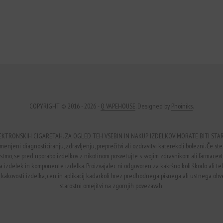
COPYRIGHT © 2016 - 2026 -
Q VAPEHOUSE
. Designed by
Phoiniks
.
EKTRONSKIH CIGARETAH. ZA OGLED TEH VSEBIN IN NAKUP IZDELKOV MORATE BITI STARI 
enjeni diagnosticiranju, zdravljenju, preprečitvi ali ozdravitvi katerekoli bolezni. Če ste 
li astmo, se pred uporabo izdelkov z nikotinom posvetujte s svojim zdravnikom ali farmace
na izdelek in komponente izdelka. Proizvajalec ni odgovoren za kakršno koli škodo ali 
 kakovosti izdelka, cen in aplikacij kadarkoli brez predhodnega pisnega ali ustnega obvest
starostni omejitvi na zgornjih povezavah.