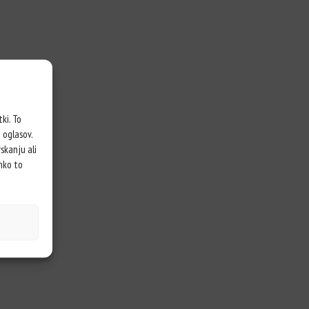
ki. To
 oglasov.
skanju ali
ahko to