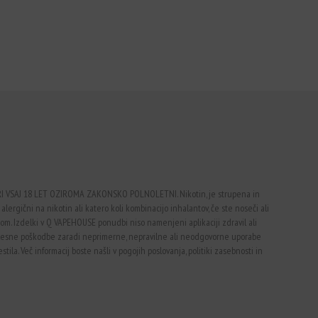
VSAJ 18 LET OZIROMA ZAKONSKO POLNOLETNI. Nikotin, je strupena in
alergični na nikotin ali katero koli kombinacijo inhalantov, če ste noseči ali
vtom. Izdelki v Q VAPEHOUSE ponudbi niso namenjeni aplikaciji zdravil ali
telesne poškodbe zaradi neprimerne, nepravilne ali neodgovorne uporabe
ila. Več informacij boste našli v pogojih poslovanja, politiki zasebnosti in