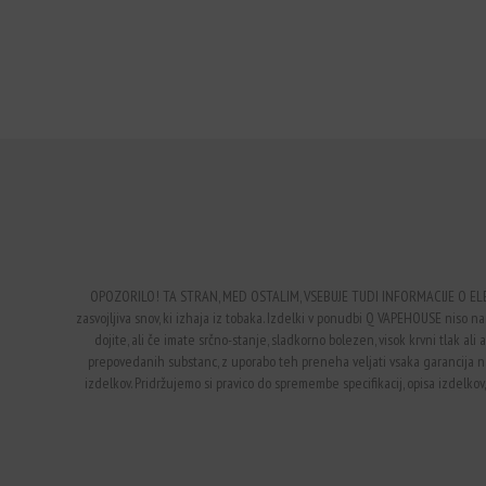
OPOZORILO! TA STRAN, MED OSTALIM, VSEBUJE TUDI INFORMACIJE O EL
zasvojljiva snov, ki izhaja iz tobaka. Izdelki v ponudbi Q VAPEHOUSE niso nam
dojite, ali če imate srčno-stanje, sladkorno bolezen, visok krvni tlak a
prepovedanih substanc, z uporabo teh preneha veljati vsaka garancija 
izdelkov. Pridržujemo si pravico do spremembe specifikacij, opisa izdelkov,