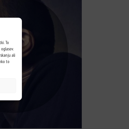
ki. To
 oglasov.
skanju ali
ahko to