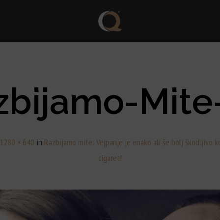
zbijamo-Mite
1280 × 640
in
Razbijamo mite: Vejpanje je enako ali še bolj škodljivo k
cigaret!