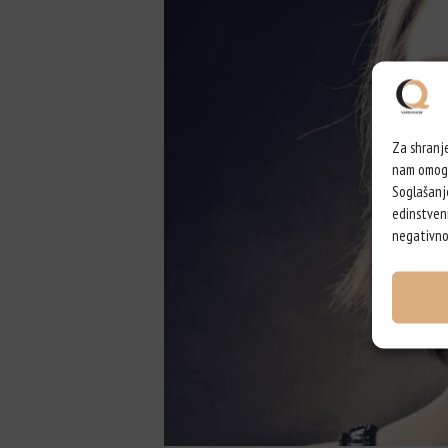
Za shranje
nam omogoč
Soglašanj
edinstveni
negativno 