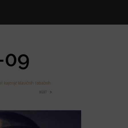
-09
ot kajenje klasičnih tobačnih
>
NEXT