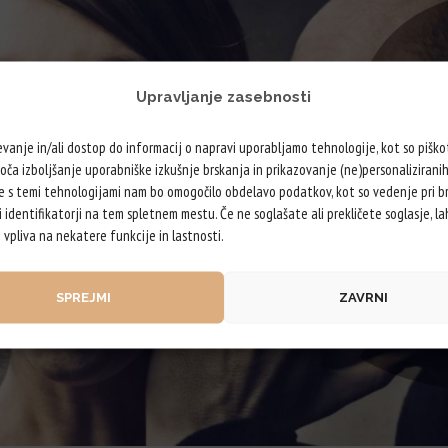
Upravljanje zasebnosti
vanje in/ali dostop do informacij o napravi uporabljamo tehnologije, kot so piškot
a izboljšanje uporabniške izkušnje brskanja in prikazovanje (ne)personaliziranih
e s temi tehnologijami nam bo omogočilo obdelavo podatkov, kot so vedenje pri br
 identifikatorji na tem spletnem mestu. Če ne soglašate ali prekličete soglasje, l
vpliva na nekatere funkcije in lastnosti.
SPREJMI
ZAVRNI