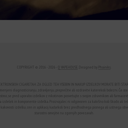
COPYRIGHT © 2016 - 2026 -
Q VAPEHOUSE
. Designed by
Phoiniks
.
EKTRONSKIH CIGARETAH. ZA OGLED TEH VSEBIN IN NAKUP IZDELKOV MORATE BITI STARI 
enjeni diagnosticiranju, zdravljenju, preprečitvi ali ozdravitvi katerekoli bolezni. Če ste 
li astmo, se pred uporabo izdelkov z nikotinom posvetujte s svojim zdravnikom ali farmace
na izdelek in komponente izdelka. Proizvajalec ni odgovoren za kakršno koli škodo ali 
 kakovosti izdelka, cen in aplikacij kadarkoli brez predhodnega pisnega ali ustnega obvest
starostni omejitvi na zgornjih povezavah.