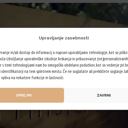
Upravljanje zasebnosti
vanje in/ali dostop do informacij o napravi uporabljamo tehnologije, kot so piškot
a izboljšanje uporabniške izkušnje brskanja in prikazovanje (ne)personaliziranih
e s temi tehnologijami nam bo omogočilo obdelavo podatkov, kot so vedenje pri br
 identifikatorji na tem spletnem mestu. Če ne soglašate ali prekličete soglasje, l
vpliva na nekatere funkcije in lastnosti.
SPREJMI
ZAVRNI