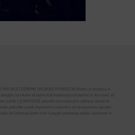
VSAJ 18 LET OZIROMA ZAKONSKO POLNOLETNI. Nikotin, je strupena in
alergični na nikotin ali katero koli kombinacijo inhalantov, če ste noseči ali
vtom. Izdelki v Q VAPEHOUSE ponudbi niso namenjeni aplikaciji zdravil ali
telesne poškodbe zaradi neprimerne, nepravilne ali neodgovorne uporabe
ila. Več informacij boste našli v pogojih poslovanja, politiki zasebnosti in