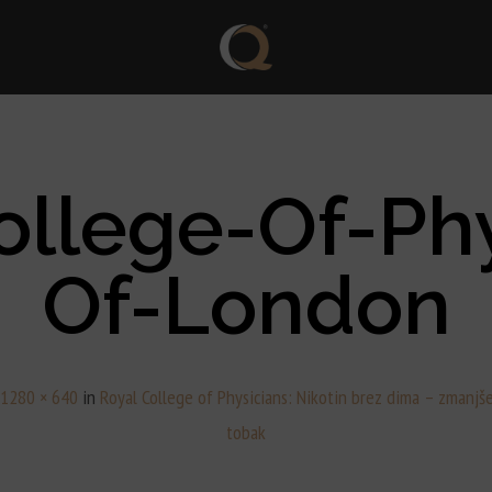
ollege-Of-Phy
Of-London
:
1280 × 640
in
Royal College of Physicians: Nikotin brez dima – zmanjše
tobak