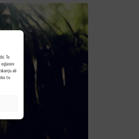
ki. To
 oglasov.
skanju ali
ahko to