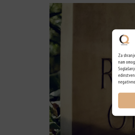
Za shranje
nam omogoč
Soglašanj
edinstveni
negativno 