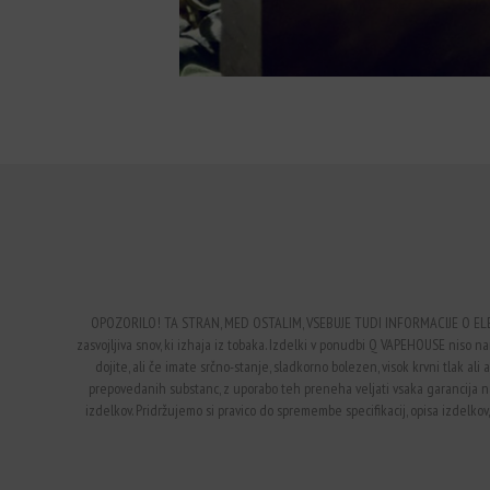
OPOZORILO! TA STRAN, MED OSTALIM, VSEBUJE TUDI INFORMACIJE O EL
zasvojljiva snov, ki izhaja iz tobaka. Izdelki v ponudbi Q VAPEHOUSE niso nam
dojite, ali če imate srčno-stanje, sladkorno bolezen, visok krvni tlak a
prepovedanih substanc, z uporabo teh preneha veljati vsaka garancija 
izdelkov. Pridržujemo si pravico do spremembe specifikacij, opisa izdelkov,